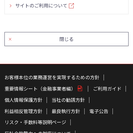
サイトのご利用について
閉じる
こ
の
ペ
お客様本位の業務運営を実現するための方針
ー
ジ
重要情報シート（金融事業者編）
ご利用ガイド
の
本
文
個人情報保護方針
当社の勧誘方針
へ
利益相反管理方針
最良執行方針
電子公告
リスク・手数料等説明ページ